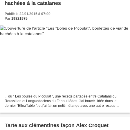
hachées à la catalanes
Publié le 22/01/2015 à 07:00
Par
19821975
... ou " Les boules du Picoulat ", une recette partagée entre Catalans du
Roussillon et Languedociens du Fenouillèdes. J'ai trouvé l'idée dans le
dernier "ElleàTable ", et j'ai fait un petit mélange avec une autre recette
trouvée ici . Le tout donne un...
Tarte aux clémentines façon Alex Croquet