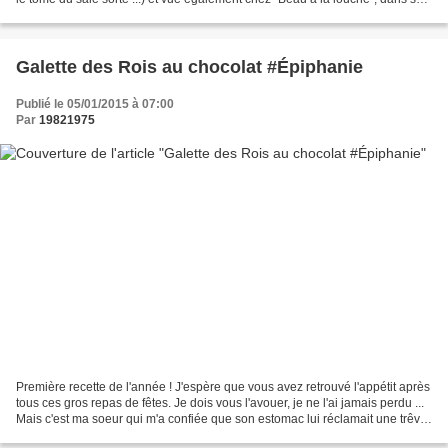
best of 2014. Il ne vous...
Galette des Rois au chocolat #Épiphanie
Publié le 05/01/2015 à 07:00
Par
19821975
Première recette de l'année ! J'espère que vous avez retrouvé l'appétit après
tous ces gros repas de fêtes. Je dois vous l'avouer, je ne l'ai jamais perdu ...
Mais c'est ma soeur qui m'a confiée que son estomac lui réclamait une trêve.
Je vous propose...