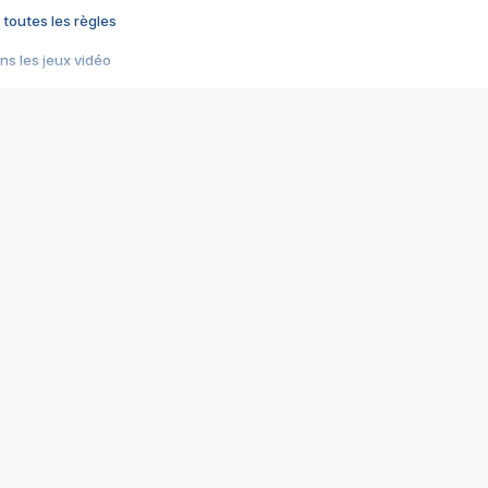
 toutes les règles
s les jeux vidéo
us choquant de Rockstar ? - Le scandale BULLY
e plus moche de Steam
du RÊVE tourne au CAUCHEMAR
pendant 8 heures
it… à tort
umiliés par un jeu vidéo
ire - Final Fantasy 8
ti un empire - Age of Empires
story DOFUS
tard, il crée l'un des pires jeux de tous les temps, MindsEye.