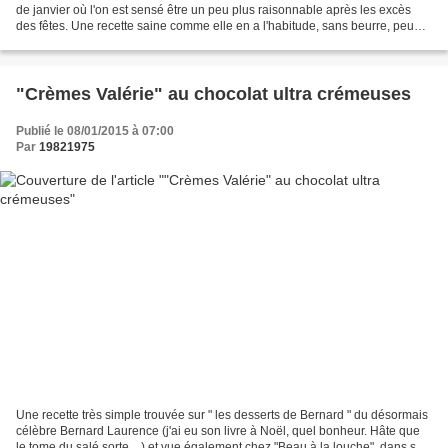
de janvier où l'on est sensé être un peu plus raisonnable après les excès
des fêtes. Une recette saine comme elle en a l'habitude, sans beurre, peu
sucrée et terriblement citronnée...
"Crèmes Valérie" au chocolat ultra crémeuses
Publié le 08/01/2015 à 07:00
Par
19821975
Une recette très simple trouvée sur " les desserts de Bernard " du désormais
célèbre Bernard Laurence (j'ai eu son livre à Noël, quel bonheur. Hâte que
le tome du salé sorte ...) et vue également chez "Beau à la louche", dans son