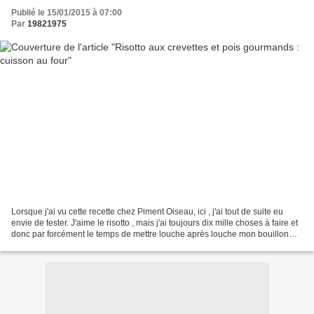
Publié le 15/01/2015 à 07:00
Par
19821975
Lorsque j'ai vu cette recette chez Piment Oiseau, ici , j'ai tout de suite eu
envie de tester. J'aime le risotto , mais j'ai toujours dix mille choses à faire et
donc par forcément le temps de mettre louche après louche mon bouillon
pour bichonner mon...