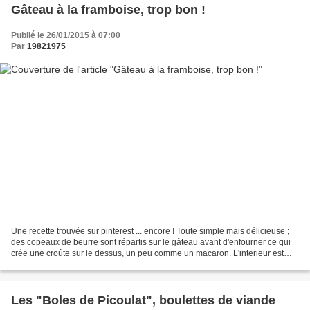
Gâteau à la framboise, trop bon !
Publié le 26/01/2015 à 07:00
Par
19821975
Une recette trouvée sur pinterest ... encore ! Toute simple mais délicieuse ;
des copeaux de beurre sont répartis sur le gâteau avant d'enfourner ce qui
crée une croûte sur le dessus, un peu comme un macaron. L'interieur est
moelleux à souhait et lorsque...
Les "Boles de Picoulat", boulettes de viande