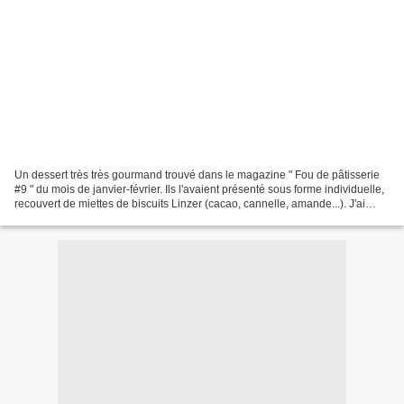
Un dessert très très gourmand trouvé dans le magazine " Fou de pâtisserie
#9 " du mois de janvier-février. Ils l'avaient présenté sous forme individuelle,
recouvert de miettes de biscuits Linzer (cacao, cannelle, amande...). J'ai
décidé de le servir avec...