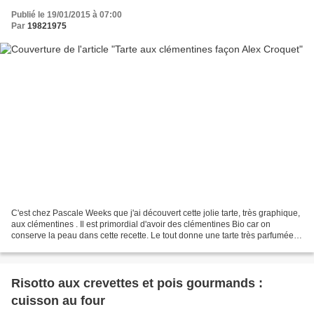
Publié le 19/01/2015 à 07:00
Par
19821975
C'est chez Pascale Weeks que j'ai découvert cette jolie tarte, très graphique,
aux clémentines . Il est primordial d'avoir des clémentines Bio car on
conserve la peau dans cette recette. Le tout donne une tarte très parfumée,
légère et surtout simplissime...
Risotto aux crevettes et pois gourmands :
cuisson au four