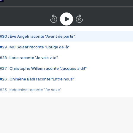
#30 : Eve Angeli raconte "Avant de partir"
#29 : MC Solaar raconte "Bouge de là"
28 : Lorie raconte "Je vais vite"
#27 : Christophe Willem raconte "Jacques a dit"
#26 : Chimène Badi raconte "Entre nous"
#25 : Indochine raconte "3e sexe"
#24 : Zaho raconte "C'est chelou"
#23 : Patrick Bruel raconte "Au café des délices"
#22 : Kyo raconte "Le chemin"
#21 : Nolwenn Leroy raconte "Cassé"