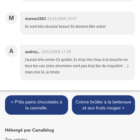
M
manou1983
21/11/2009 10:47
Ils sont très réussis! bravo! Ils doivent être extra!
A
audrey...
19/11/2009 17:25
j'aurais très envie d'y goûter, tu m'as mis l'eau à la bouche en
tous les cas (mes zhommes sont pas trop fan du roquefort ... )
mais moi là, je fonds
< P'tits pains chocolatés à
Crème brûlée à la betterave
la cannelle.
et aux fruits rouges >
Hébergé par Canalblog
Top articles