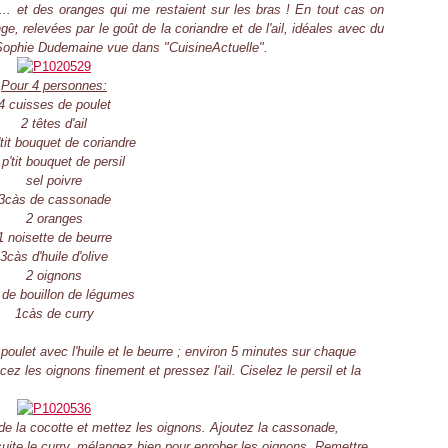
l ... et des oranges qui me restaient sur les bras ! En tout cas on
ge, relevées par le goût de la coriandre et de l'ail, idéales avec du
e Sophie Dudemaine vue dans "CuisineActuelle".
Pour 4 personnes:
4 cuisses de poulet
2 têtes d'ail
'tit bouquet de coriandre
p'tit bouquet de persil
sel poivre
3càs de cassonade
2 oranges
1 noisette de beurre
3càs d'huile d'olive
2 oignons
 de bouillon de légumes
1càs de curry
poulet avec l'huile et le beurre ; environ 5 minutes sur chaque
z les oignons finement et pressez l'ail. Ciselez le persil et la
de la cocotte et mettez les oignons. Ajoutez la cassonade,
suite le curry, mélangez bien pour enrober les oignons. Remettre