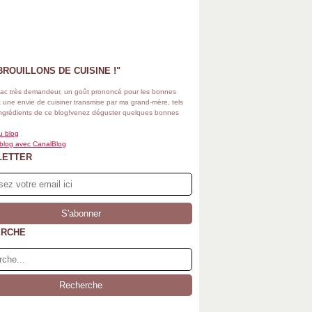
BROUILLONS DE CUISINE !"
ac très demandeur, un goût prononcé pour les bonnes
 une envie de cuisiner transmise par ma grand-mère, tels
ingrédients de ce blog!venez déguster quelques bonnes
u blog
 blog avec CanalBlog
LETTER
ERCHE