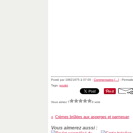
Posté par 19821975 à 07:00 -
Commentaires [
…
]
- Permalie
Tags:
poulet
Vous aimez ?
0 vote
Crèmes brûlées aux asperges et parmesan
Vous aimerez aussi :