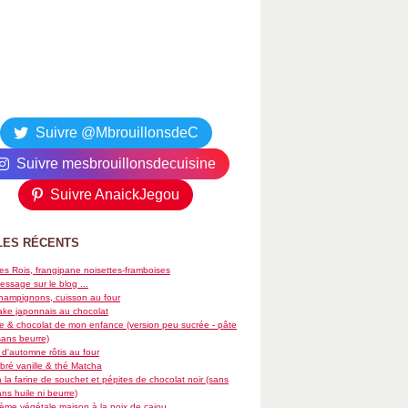
Suivre @MbrouillonsdeC
Suivre mesbrouillonsdecuisine
Suivre AnaickJegou
LES RÉCENTS
es Rois, frangipane noisettes-framboises
essage sur le blog ...
hampignons, cuisson au four
ke japonnais au chocolat
re & chocolat de mon enfance (version peu sucrée - pâte
sans beurre)
d'automne rôtis au four
ré vanille & thé Matcha
 la farine de souchet et pépites de chocolat noir (sans
ans huile ni beurre)
rème végétale maison à la noix de cajou