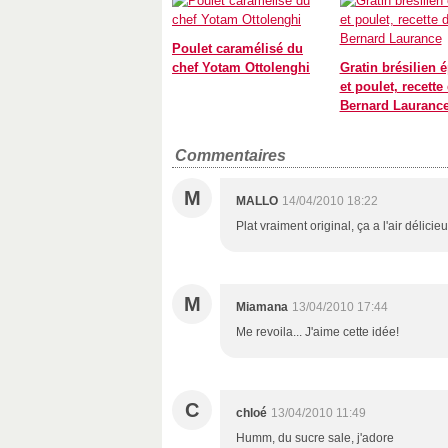
Poulet caramélisé du
chef Yotam Ottolenghi
Gratin brésilien 
et poulet, recette
Bernard Lauranc
Commentaires
M
MALLO
14/04/2010 18:22
Plat vraiment original, ça a l'air délicieu
M
Miamana
13/04/2010 17:44
Me revoila... J'aime cette idée!
C
chloé
13/04/2010 11:49
Humm, du sucre sale, j'adore