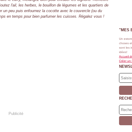
outez l'ail, les herbes, le bouillon de légumes et les quartiers de
 un peu puis enfournez la cocotte avec le couvercle (ou du
mps en temps pour bien parfumer les cuisses. Régalez vous !
"MES 
Un estom
choses et
sont les 
idées!
Accueil d
Créer un
NEWS
RECH
Publicité