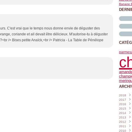
Banane B
DERNI
veurs. C'est vrai que le temps nous donne envie de déguster des
orange, coriande et ail devait être délicieux. M'autorise-tu à déguster
??<br /> Bises petite Anaïck,<br /> Patricia - La Table de Pénélope
CATÉG
parmes
c
amand
champi
mering
ARCHI
2018
2017
Janvi
2016
Nove
2015
Octo
Déce
2014
Sept
Nove
Déce
2013
Août
Octo
Nove
Déce
2012
Juille
Sept
Octo
Nove
Déce
2011
Juin
Août
Sept
Octo
Nove
Déce
(
2010
Mai
Juille
Août
Sept
Octo
Nove
Déce
(