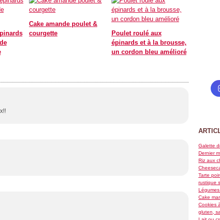
Cake amande poulet &
épinards
courgette
Poulet roulé aux
 de
épinards et à la brousse,
e
un cordon bleu amélioré
x!!
ARTIC
Galette d
Dernier m
Riz aux c
Cheeseca
Tarte poi
rustique 
Légumes 
Cake marb
Cookies à
gluten, s
Lait ou c