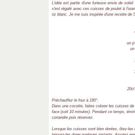
L'idée est partie d'une furieuse envie de solei
s'est régalé avec ces cuisses de poulet à l'oran
riz blanc. Je me suis inspirée d'une recette d
un p
un 
20cl
Préchauffez le four à 180°.
Dans une cocotte, faites colorer les cuisses de 
face (soit 10 minutes). Pendant ce temps, émince
coriandre puis réservez.
Lorsque les cuisses sont bien dorées, ôtez-les 
laissez-les dorer quelques instants. Ajoutez en