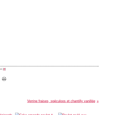
n [
#
]
Verrine fraises, spéculoos et chantilly vanillée