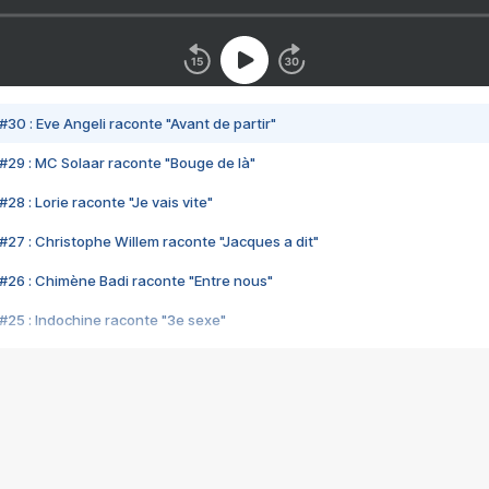
#30 : Eve Angeli raconte "Avant de partir"
#29 : MC Solaar raconte "Bouge de là"
28 : Lorie raconte "Je vais vite"
#27 : Christophe Willem raconte "Jacques a dit"
#26 : Chimène Badi raconte "Entre nous"
#25 : Indochine raconte "3e sexe"
#24 : Zaho raconte "C'est chelou"
#23 : Patrick Bruel raconte "Au café des délices"
#22 : Kyo raconte "Le chemin"
#21 : Nolwenn Leroy raconte "Cassé"