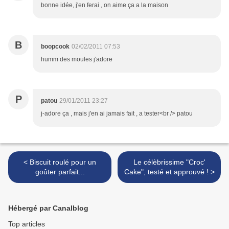
bonne idée, j'en ferai , on aime ça a la maison
B
boopcook
02/02/2011 07:53
humm des moules j'adore
P
patou
29/01/2011 23:27
j-adore ça , mais j'en ai jamais fait , a tester<br /> patou
< Biscuit roulé pour un
Le célèbrissime "Croc'
goûter parfait...
Cake", testé et approuvé ! >
Hébergé par Canalblog
Top articles