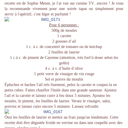
recette est de Sophie Menut, je l'ai vue sur cuisine TV...encore ! Je vous
la recommande vivement pour une soirée tapas ou simplement pour
servir à l'apéritif, c'est léger et parfumé !
Pour 6 personnes :
500g de moules
1 carotte
2 gousses d’ail
1 c. à s. de concentré de tomates ou de ketchup
2 feuilles de laurier
1 c.à c. de piment de Cayenne (attention, très fort!à doser selon les
goûts)
4 c. à s. d’huile d’olive
1 petit verre de vinaigre de vin rouge
Sel et poivre du moulin
Épluchez et hachez l'ail très finement, pelez la carotte et coupez-la en
petits cubes. Faites chauffer l'huile dans une grande sauteuse. Ajoutez
l'ail et la carotte et laissez cuire à feu doux 5 minutes. Ajoutez les
moules, le piment, les feuilles de laurier. Versez le vinaigre, salez,
poivrez et laissez cuire encore 5 minutes. Laissez refroidir.
Ôtez les feuilles de laurier et mettez au frais jusqu'au lendemain. Cette
recette doit être dégustée froide en verrine ou dans une coupelle avec des