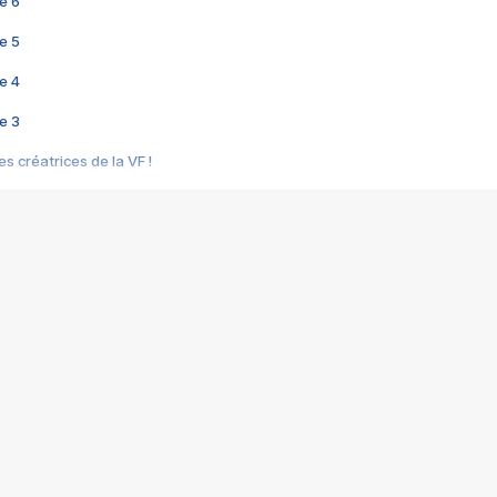
e 6
e 5
e 4
e 3
s créatrices de la VF !
e 2
e 1
e Mektoub My Love arrive enfin ! Rencontre avec Shaïn Boumedine et Sal
i : après Toni en famille
elle réalise le bouleversant Dites lui que je l'aime
ais ! Rencontre autour de Vie privée de Rebecca Zlotowski
 de Marguerite, Grave... Rencontre avec Ella Rumpf
 Les Rêveurs, un film intime sur la santé mentale