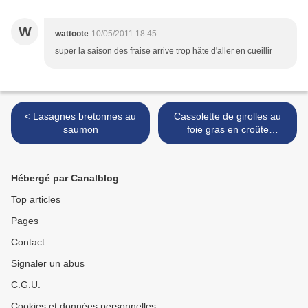
W
wattoote
10/05/2011 18:45
super la saison des fraise arrive trop hâte d'aller en cueillir
< Lasagnes bretonnes au
Cassolette de girolles au
saumon
foie gras en croûte
feuilletée >
Hébergé par Canalblog
Top articles
Pages
Contact
Signaler un abus
C.G.U.
Cookies et données personnelles