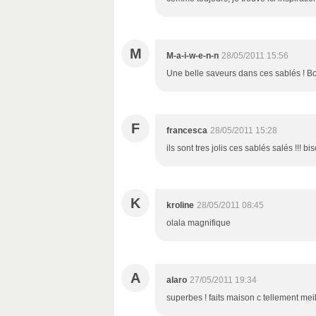
M
M-a-i-w-e-n-n
28/05/2011 15:56
Une belle saveurs dans ces sablés ! B
F
francesca
28/05/2011 15:28
ils sont tres jolis ces sablés salés !!! bi
K
kroline
28/05/2011 08:45
olala magnifique
A
alaro
27/05/2011 19:34
superbes ! faits maison c tellement meill