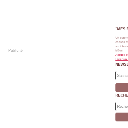
"MES 
Un estom
choses et
sont les 
Publicité
idées!
Accueil d
Créer un
NEWS
RECH