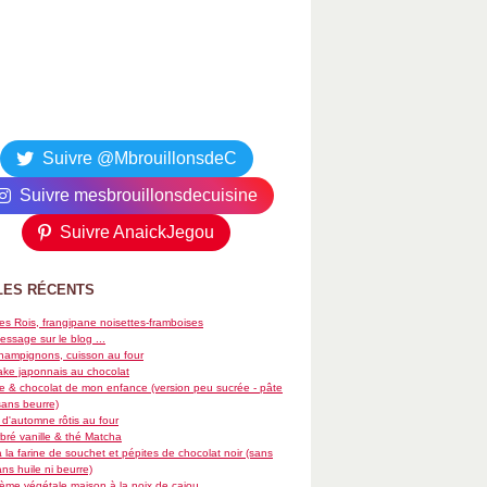
Suivre @MbrouillonsdeC
Suivre mesbrouillonsdecuisine
Suivre AnaickJegou
LES RÉCENTS
es Rois, frangipane noisettes-framboises
essage sur le blog ...
hampignons, cuisson au four
ke japonnais au chocolat
re & chocolat de mon enfance (version peu sucrée - pâte
sans beurre)
d'automne rôtis au four
ré vanille & thé Matcha
 la farine de souchet et pépites de chocolat noir (sans
ans huile ni beurre)
rème végétale maison à la noix de cajou