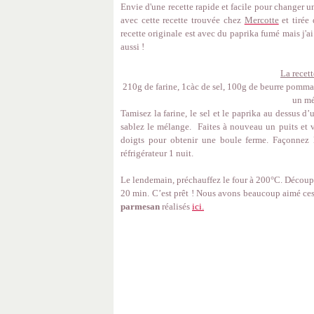
Envie d'une recette rapide et facile pour changer u
avec cette recette trouvée chez
Mercotte
et tirée 
recette originale est avec du paprika fumé mais j'ai
aussi !
La recett
210g de farine, 1càc de sel, 100g de beurre pomma
un mé
Tamisez la farine, le sel et le paprika au dessus d
sablez le mélange. Faites à nouveau un puits et v
doigts pour obtenir une boule ferme. Façonnez 
réfrigérateur 1 nuit.
Le lendemain, préchauffez le four à 200°C. Découpez
20 min. C’est prêt ! Nous avons beaucoup aimé ces
parmesan
réalisés
ici.