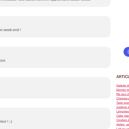
on week-end !
sous
ARTIC
Galette d
Dernier m
Riz aux c
Cheeseca
Tarte poi
rustique 
Légumes 
Cake marb
Cookies à
eur ! ;-)
gluten, s
Lait ou c