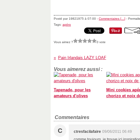
Posté par 19821975 à 07:00 -
Commentaires [
…
]
- Permalie
Tags:
apéro
Vous aimez ?
0 vote
Pain Irlandais LAZY LOAF
Vous aimerez aussi :
Tapenade, pour les
Mini cookies apé
amateurs d'olives
chorizo et noix d
Commentaires
C
ctresfacilafaire
09/06/2011 06:49
comme toujours, je trouve ici inspirati