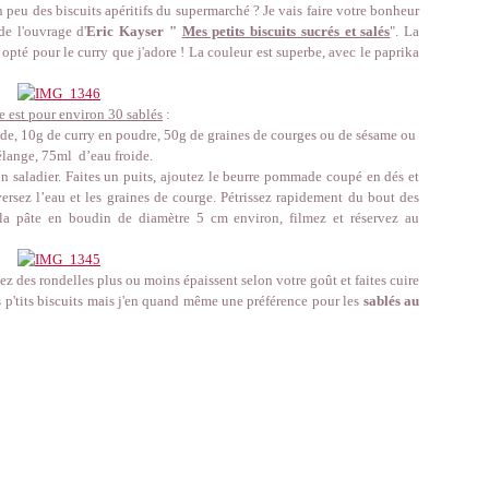
n peu des biscuits apéritifs du supermarché ? Je vais faire votre bonheur
de l'ouvrage d'
Eric Kayser "
Mes petits biscuits sucrés et salés
". La
 opté pour le curry que j'adore ! La couleur est superbe, avec le paprika
e est pour environ 30 sablés
:
de, 10g de curry en poudre, 50g de graines de courges ou de sésame ou
lange, 75ml d’eau froide.
’un saladier. Faites un puits, ajoutez le beurre pommade coupé en dés et
ersez l’eau et les graines de courge. Pétrissez rapidement du bout des
la pâte en boudin de diamètre 5 cm environ, filmez et réservez au
 des rondelles plus ou moins épaissent selon votre goût et faites cuire
 p'tits biscuits mais j'en quand même une préférence pour les
sablés au