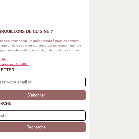
BROUILLONS DE CUISINE !"
ac très demandeur, un goût prononcé pour les bonnes
 une envie de cuisiner transmise par ma grand-mère, tels
ingrédients de ce blog!venez déguster quelques bonnes
u blog
 blog avec CanalBlog
LETTER
ERCHE