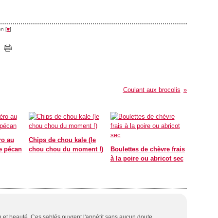
n [
#
]
Coulant aux brocolis
ro au
Chips de chou kale (le
e pécan
chou chou du moment !)
Boulettes de chèvre frais
à la poire ou abricot sec
on et beauté. Ces sablés ouvrent l'appétit sans aucun doute.