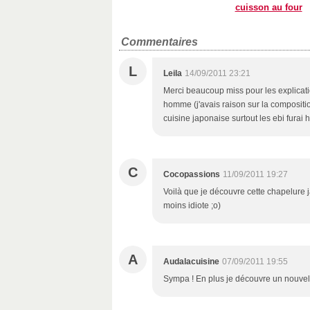
cuisson au four
Commentaires
L
Leila
14/09/2011 23:21
Merci beaucoup miss pour les explication
homme (j'avais raison sur la compositio
cuisine japonaise surtout les ebi furai
C
Cocopassions
11/09/2011 19:27
Voilà que je découvre cette chapelure 
moins idiote ;o)
A
Audalacuisine
07/09/2011 19:55
Sympa ! En plus je découvre un nouvel i