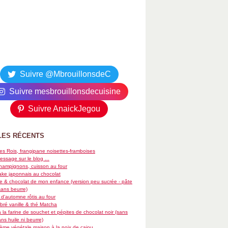
Suivre @MbrouillonsdeC
Suivre mesbrouillonsdecuisine
Suivre AnaickJegou
LES RÉCENTS
es Rois, frangipane noisettes-framboises
essage sur le blog ...
hampignons, cuisson au four
ke japonnais au chocolat
re & chocolat de mon enfance (version peu sucrée - pâte
sans beurre)
d'automne rôtis au four
ré vanille & thé Matcha
 la farine de souchet et pépites de chocolat noir (sans
ans huile ni beurre)
rème végétale maison à la noix de cajou