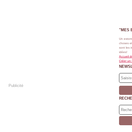
"MES 
Un estom
choses et
sont les 
idées!
Accueil d
Créer un
NEWS
Publicité
RECH