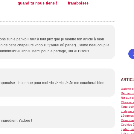
quand tu nous tiens !
framboises
s sur le panko il faut à tout prix que je montre ton article à mon
n de cette chapelure khoo zut j'aurai dû parier). J'aime beaucoup la
 hummm<br /> <br /> Merci pour le partage, <br /> Bisous.
ARTIC
japonaise...Inconnue pour moi.<br /> <br /> Je me coucherai bien
Galette d
Dernier m
Riz aux c
Cheeseca
Tarte poi
rustique 
Légumes 
ngrédient, j'adore !
Cake marb
Cookies à
gluten, s
Lait ou c