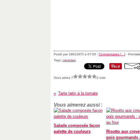
Posté par 19821975 à 07:00 -
Commentaires [
…
]
- Permalie
Tags:
crevettes
Vous aimez ?
0 vote
Tarte tatin à la tomate
Vous aimerez aussi :
Salade composée façon
palette de couleurs
Risotto aux crevet
pois gourmands 