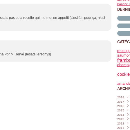
Banane B
DERNI
is pas et ta recette qui me met en appétit (c'est fait pour ça, n'est-
CATÉG
mering
inal<br /> Hervé (lesateliersdhys)
saumo
framb
champi
cookie
amand
ARCHI
2018
2017
Janvi
2016
Nove
2015
Octo
Déce
2014
Sept
Nove
Déce
2013
Août
Octo
Nove
Déce
2012
Juille
Sept
Octo
Nove
Déce
2011
Juin
Août
Sept
Octo
Nove
Déce
(