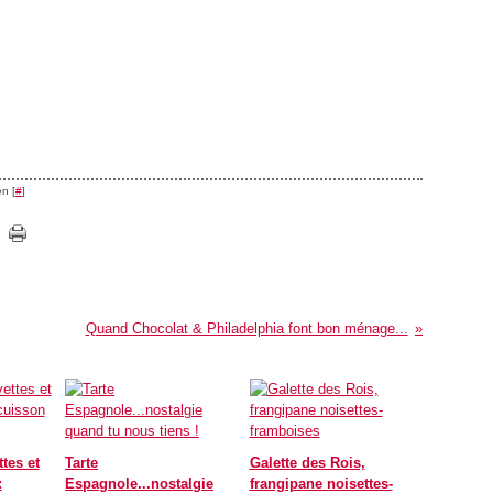
n [
#
]
Quand Chocolat & Philadelphia font bon ménage...
tes et
Tarte
Galette des Rois,
:
Espagnole...nostalgie
frangipane noisettes-