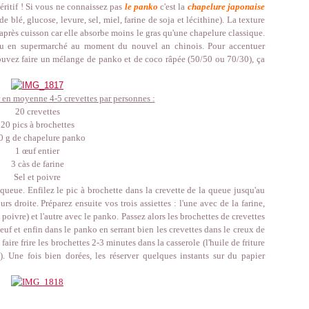
péritif ! Si vous ne connaissez pas
le panko
c'est la
chapelure japonaise
 blé, glucose, levure, sel, miel, farine de soja et lécithine). La texture
e après cuisson car elle absorbe moins le gras qu'une chapelure classique.
s ou en supermarché au moment du nouvel an chinois. Pour accentuer
 pouvez faire un mélange de panko et de coco râpée (50/50 ou 70/30), ça
en moyenne 4-5 crevettes par personnes :
20 crevettes
20 pics à brochettes
0 g de chapelure panko
1 œuf entier
3 càs de farine
Sel et poivre
 queue. Enfilez le pic à brochette dans la crevette de la queue jusqu'au
rs droite. Préparez ensuite vos trois assiettes : l'une avec de la farine,
e poivre) et l'autre avec le panko. Passez alors les brochettes de crevettes
oeuf et enfin dans le panko en serrant bien les crevettes dans le creux de
faire frire les brochettes 2-3 minutes dans la casserole (l'huile de friture
). Une fois bien dorées, les réserver quelques instants sur du papier