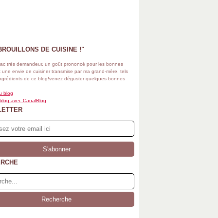
BROUILLONS DE CUISINE !"
ac très demandeur, un goût prononcé pour les bonnes
 une envie de cuisiner transmise par ma grand-mère, tels
ingrédients de ce blog!venez déguster quelques bonnes
u blog
 blog avec CanalBlog
LETTER
ERCHE