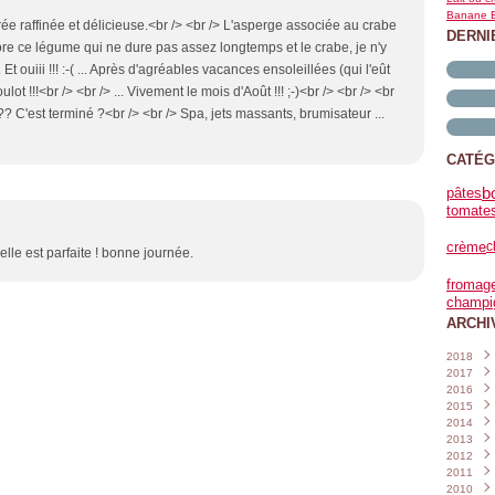
Banane B
ée raffinée et délicieuse.<br /> <br /> L'asperge associée au crabe
DERNI
ore ce légume qui ne dure pas assez longtemps et le crabe, je n'y
.. Et ouiii !!! :-( ... Après d'agréables vacances ensoleillées (qui l'eût
ulot !!!<br /> <br /> ... Vivement le mois d'Août !!! ;-)<br /> <br /> <br
??? C'est terminé ?<br /> <br /> Spa, jets massants, brumisateur ...
CATÉG
b
pâtes
tomate
crème
c
elle est parfaite ! bonne journée.
fromag
champi
ARCHI
2018
2017
Janvi
2016
Nove
2015
Octo
Déce
2014
Sept
Nove
Déce
2013
Août
Octo
Nove
Déce
2012
Juille
Sept
Octo
Nove
Déce
2011
Juin
Août
Sept
Octo
Nove
Déce
(
2010
Mai
Juille
Août
Sept
Octo
Nove
Déce
(