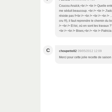
Coucou Anaïck,<br /> <br /> Quelle entr
me séduit beaucoup. <br /> <br /> J'ad
résiste pas !!<br /> <br /> <br /> <br /> .
cru !!!), il faut reprendre le chemin du bo
/> <br /> Et toi, où en sont tes travaux 
<br /> <br /> Bises,<br /> <br /> Patricia
C
choupette82
09/05/2012 12:09
Merci pour cette jolie recette de saison 