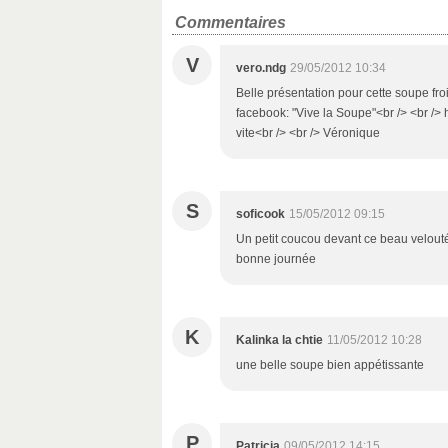
Commentaires
V
vero.ndg
29/05/2012 10:34
Belle présentation pour cette soupe fro
facebook: "Vive la Soupe"<br /> <br />
vite<br /> <br /> Véronique
S
soficook
15/05/2012 09:15
Un petit coucou devant ce beau velouté 
bonne journée
K
Kalinka la chtie
11/05/2012 10:28
une belle soupe bien appétissante
P
Patricia
09/05/2012 14:15