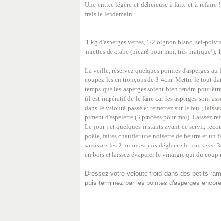
Une entrée légère et délicieuse à faire et à refaire 
frais le lendemain.
1 kg d'asperges vertes, 1/2 oignon blanc, sel-poivre
miettes de crabe (picard pour moi, très pratique!), 
La veille, réservez quelques pointes d'asperges au fr
coupez-les en tronçons de 3-4cm. Mettre le tout dan
temps que les asperges soient bien tendre pour êtr
(il est impératif de le faire car les asperges sont a
dans le velouté passé et remettez sur le feu ; laisse
piment d'espelette (3 pincées pour moi). Laissez ref
Le jour j et quelques instants avant de servir, rec
poêle, faites chauffer une noisette de beurre et un fi
saisissez-les 2 minutes puis déglacez le tout avec 3
en bois et laissez évaporer le vinaigre qui du coup 
Dressez votre velouté froid dans des petits ra
puis terminez par les pointes d'asperges enco