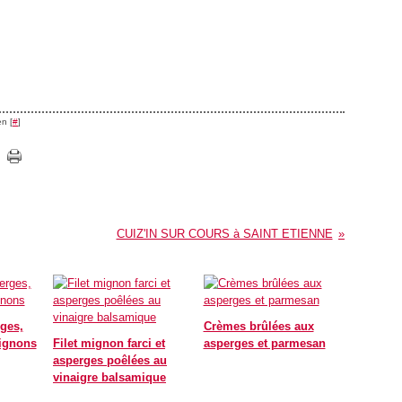
n [
#
]
CUIZ'IN SUR COURS à SAINT ETIENNE
ges,
Crèmes brûlées aux
ignons
Filet mignon farci et
asperges et parmesan
asperges poêlées au
vinaigre balsamique