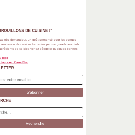
BROUILLONS DE CUISINE !"
ac très demandeur, un goût prononcé pour les bonnes
 une envie de cuisiner transmise par ma grand-mère, tels
ingrédients de ce blog!venez déguster quelques bonnes
u blog
 blog avec CanalBlog
LETTER
ERCHE