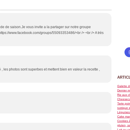
ide de saison.Je vous invite a la partager sur notre groupe
 https://www.facebook.com/groups/55093353486/<br /> <br /> A très
, les photos sont superbes et mettent bien en valeur la recette ,
ARTIC
Galette d
Dernier m
Riz aux c
Cheeseca
Tarte poi
rustique 
Légumes 
Cake marb
Cookies à
gluten, s
Lait ou c