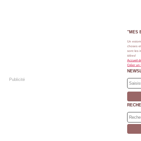
"MES 
Un estom
choses et
sont les 
idées!
Accueil d
Créer un
NEWS
Publicité
RECH