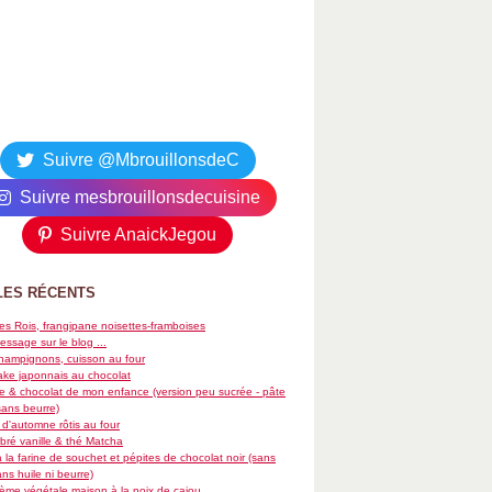
Suivre @MbrouillonsdeC
Suivre mesbrouillonsdecuisine
Suivre AnaickJegou
LES RÉCENTS
es Rois, frangipane noisettes-framboises
essage sur le blog ...
hampignons, cuisson au four
ke japonnais au chocolat
re & chocolat de mon enfance (version peu sucrée - pâte
sans beurre)
d'automne rôtis au four
ré vanille & thé Matcha
 la farine de souchet et pépites de chocolat noir (sans
ans huile ni beurre)
rème végétale maison à la noix de cajou