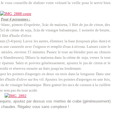
! Je vous conseille de réaliser votre velouté la veille pour le servir bien
Pour 4 personnes :
 blanc, piment d'espelette, 3càc de maïzena, 1 filet de jus de citron, des
15cl de crème de soja, 3càs de vinaigre balsamique, 1 noisette de beurre,
1 filet d'huile d'olive.
ais (3-4/pers). Lavez les autres, éliminez la base (toujours plus dure) et
s une casserole avec l'oignon et remplir d'eau à niveau. Laissez cuire le
e mixées, environ 15 minutes. Passez le tout au blender puis au chinois
ssez filandreuses). Diluez la maïzena dans la crème de soja, versez le tout
z épaissir. Salez et poivrez généreusement, ajoutez le jus de citron et le
roidir et réservez ensuite au frais jusqu'au lendemain.
oupez les pointes d'asperges en deux ou trois dans la longueur. Dans une
let d'huile d'olive sur feu vif. Ajoutez les pointes d'asperges en une fois,
càs de vinaigre balsamique. Bien gratter les sucs de cuisson à la cuillère
ne sera pas du tout acide.
mequins, ajoutez par dessus vos miettes de crabe (généreusement)
re chaudes. Régalez vous sans complexe !