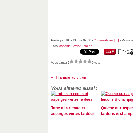
Posté par 19821975 à 07:00 -
Commentaires [
…
]
- Permalie
Tags:
asperge
,
crabe
,
soupe
Vous aimez ?
0 vote
Tiramisu au citron
Vous aimerez aussi :
Tarte à la ricotta et
Quiche aux asper
asperges vertes lardées
lardons & champ