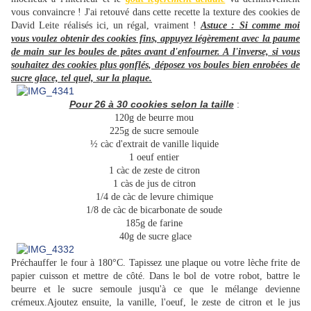
vous convaincre ! J'ai retouvé dans cette recette la texture des cookies de
David Leite réalisés
ici
, un régal, vraiment !
Astuce : Si comme moi
vous voulez obtenir des cookies fins,
appuyez légèrement avec la paume
de main sur les boules de pâtes avant d'enfourner. A l'inverse, si vous
souhaitez des cookies plus gonflés, déposez vos boules bien enrobées de
sucre glace, tel quel, sur la plaque.
Pour 26 à 30 cookies selon la taille
:
120g de beurre mou
225g de sucre semoule
½ càc d'extrait de vanille liquide
1 oeuf entier
1 càc de zeste de citron
1 càs de jus de citron
1/4 de càc de levure chimique
1/8 de càc de bicarbonate de soude
185g de farine
40g de sucre glace
Préchauffer le four à 180°C. Tapissez une plaque ou votre lèche frite de
papier cuisson
et mettre de côté.
Dans le bol de votre robot, battre le
beurre et le sucre semoule jusqu'à ce que le mélange devienne
crémeux.Ajoutez ensuite,
la vanille, l'oeuf, le zeste de citron et le jus