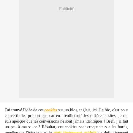
Publicité
J'ai trouvé l'idée de ces
cookies
sur un blog anglais,
ici
. Le hic, c'est pour
convertir les proportions car en "feuilletant" les différents sites, je me
suis aperçue que les conversions ne sont jamais identiques ! Bref, j'ai fait
un peu à ma sauce ! Résultat, ces cookies sont croquants sur les bords,
moelleux à l'interieur et le
goût légèrement acidulé
va définitivement