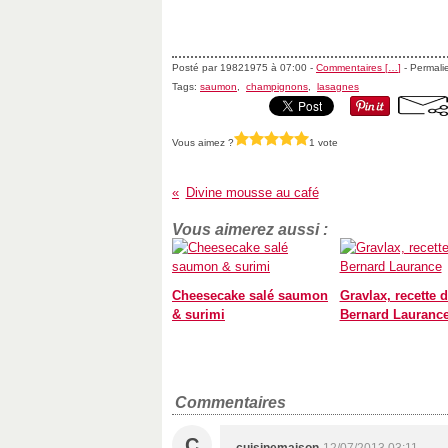
Posté par 19821975 à 07:00 -
Commentaires [
…
]
- Permalie
Tags:
saumon
,
champignons
,
lasagnes
Vous aimez ?
1 vote
Divine mousse au café
Vous aimerez aussi :
Cheesecake salé saumon
Gravlax, recette 
& surimi
Bernard Lauranc
Commentaires
C