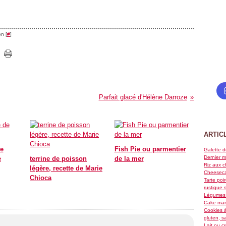
n [
#
]
Parfait glacé d'Hélène Darroze
ARTIC
de
Fish Pie ou parmentier
Galette d
Dernier m
e
terrine de poisson
de la mer
Riz aux c
légère, recette de Marie
Cheeseca
Chioca
Tarte poi
rustique 
Légumes 
Cake marb
Cookies à
gluten, s
Lait ou c