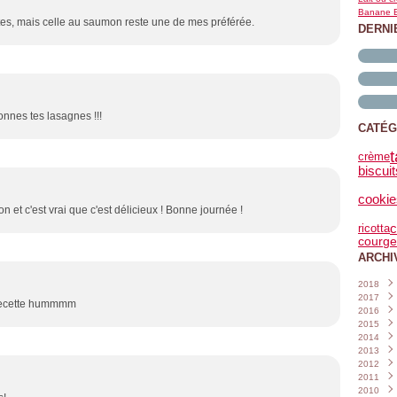
Banane B
tes, mais celle au saumon reste une de mes préférée.
DERNI
nnes tes lasagnes !!!
CATÉG
t
crème
biscuit
cookie
ion et c'est vrai que c'est délicieux ! Bonne journée !
ricotta
c
courge
ARCHI
2018
2017
Janvi
se recette hummmm
2016
Nove
2015
Octo
Déce
2014
Sept
Nove
Déce
2013
Août
Octo
Nove
Déce
2012
Juille
Sept
Octo
Nove
Déce
2011
Juin
Août
Sept
Octo
Nove
Déce
(
2010
Mai
Juille
Août
Sept
Octo
Nove
Déce
(