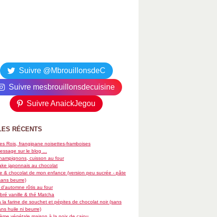
Suivre @MbrouillonsdeC
Suivre mesbrouillonsdecuisine
Suivre AnaickJegou
LES RÉCENTS
es Rois, frangipane noisettes-framboises
essage sur le blog ...
hampignons, cuisson au four
ke japonnais au chocolat
re & chocolat de mon enfance (version peu sucrée - pâte
sans beurre)
d'automne rôtis au four
ré vanille & thé Matcha
 la farine de souchet et pépites de chocolat noir (sans
ans huile ni beurre)
rème végétale maison à la noix de cajou