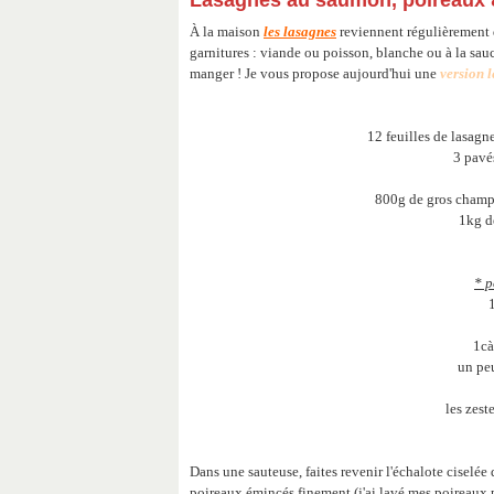
Lasagnes au saumon, poireaux 
À la maison
les lasagnes
reviennent régulièrement 
garnitures : viande ou poisson, blanche ou à la sauce
manger ! Je vous propose aujourd'hui une
version 
12 feuilles de lasagne
3 pavé
800g de gros champig
1kg d
* p
1
1cà
un pe
les zest
Dans une sauteuse, faites revenir l'échalote ciselée
poireaux émincés finement (j'ai lavé mes poireaux p