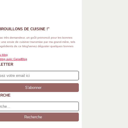
BROUILLONS DE CUISINE !"
ac très demandeur, un goût prononcé pour les bonnes
 une envie de cuisiner transmise par ma grand-mère, tels
ingrédients de ce blog!venez déguster quelques bonnes
u blog
 blog avec CanalBlog
LETTER
ERCHE