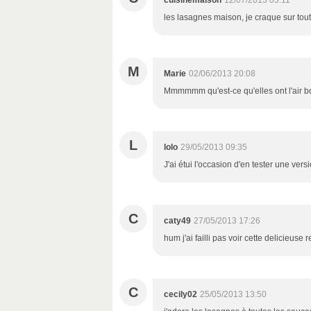
cuisinemaison
12/07/2013 03:11
les lasagnes maison, je craque sur tou
M
Marie
02/06/2013 20:08
Mmmmmm qu'est-ce qu'elles ont l'air bo
L
lolo
29/05/2013 09:35
J'ai étui l'occasion d'en tester une vers
C
caty49
27/05/2013 17:26
hum j'ai failli pas voir cette delicieu
C
cecily02
25/05/2013 13:50