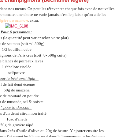
& champignons (béchamel légère)
dans nos menus. On peut les réinventer chaque fois avec de nouvelles
 tomate, une chose ne varie jamais, c'est le plaisir qu'on a de les
légère au saumon
, extra.
Pour 6 personnes :
s (la quantité peut varier selon votre plat)
s de saumon (soit +/- 500g)
1/2 bouillon cube
nons de Paris crus (soit +/- 500g cuits)
e blancs de poireaux lavés
1 échalote ciselée
sel/poivre
our la béchamel light :
l de lait demi écrémé
60g de maïzena
c de moutard en poudre
u de muscade, sel & poivre
* pour le dessus :
es d'un demi citron non traité
1càc d'aneth
50g de gruyère râpé
 dans 2càs d'huile d'olive ou 20g de beurre. Y ajouter ensuite les
uis j'ai coupé les blancs en 4 dans la longueur pour les émincer