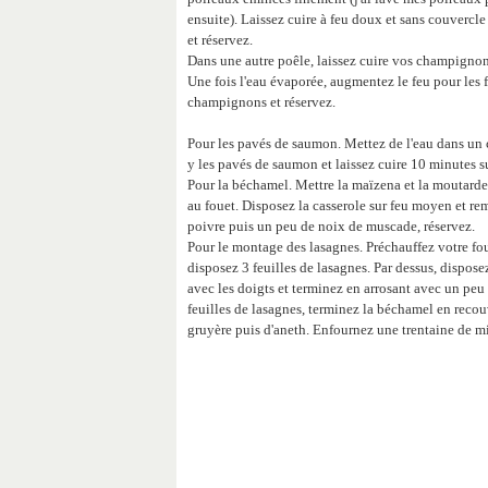
ensuite). Laissez cuire à feu doux et sans couverc
et réservez.
Dans une autre poêle, laissez cuire vos champignon
Une fois l'eau évaporée, augmentez le feu pour les 
champignons et réservez.
Pour les pavés de saumon. Mettez de l'eau dans un c
y les pavés de saumon et laissez cuire 10 minutes s
Pour la béchamel. Mettre la maïzena et la moutarde 
au fouet. Disposez la casserole sur feu moyen et re
poivre puis un peu de noix de muscade, réservez.
Pour le montage des lasagnes. Préchauffez votre fou
disposez 3 feuilles de lasagnes. Par dessus, disp
avec les doigts et terminez en arrosant avec un pe
feuilles de lasagnes, terminez la béchamel en recouv
gruyère puis d'aneth. Enfournez une trentaine de m