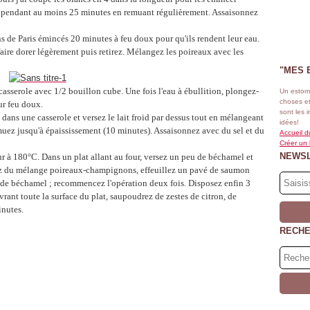
le pendant au moins 25 minutes en remuant régulièrement. Assaisonnez
s de Paris émincés 20 minutes à feu doux pour qu'ils rendent leur eau.
faire dorer légèrement puis retirez. Mélangez les poireaux avec les
"MES 
asserole avec 1/2 bouillon cube. Une fois l'eau à ébullition, plongez-
Un estom
choses et
ur feu doux
.
sont les 
dans une casserole et versez le lait froid par dessus tout en mélangeant
idées!
muez jusqu'à épaississement (10 minutes). Assaisonnez avec du sel et du
Accueil d
Créer un
NEWS
r à 180°C. Dans un plat allant au four, versez un peu de béchamel et
osez du mélange poireaux-champignons, effeuillez un pavé de saumon
u de béchamel ; recommencez l'opération deux fois. Disposez enfin 3
rant toute la surface du plat, saupoudrez de zestes de citron, de
inutes.
RECH