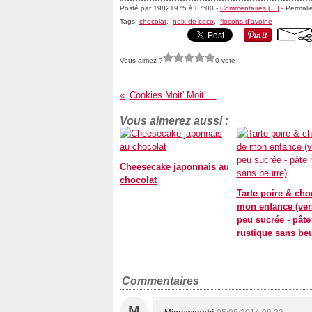
Posté par 19821975 à 07:00 -
Commentaires [
…
]
- Permalie
Tags:
chocolat
,
noix de coco
,
flocons d'avoine
Vous aimez ?
0 vote
Cookies Moit' Moit' ...
Vous aimerez aussi :
Cheesecake japonnais au
chocolat
Tarte poire & cho
mon enfance (ver
peu sucrée - pâte
rustique sans beu
Commentaires
M