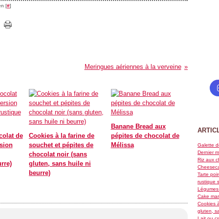
n [
#
]
Meringues aériennes à la verveine
Banane Bread aux
ARTIC
colat de
Cookies à la farine de
pépites de chocolat de
sion
souchet et pépites de
Mélissa
Galette d
Dernier m
chocolat noir (sans
Riz aux c
rre)
gluten, sans huile ni
Cheeseca
beurre)
Tarte poi
rustique 
Légumes 
Cake marb
Cookies à
gluten, s
Lait ou c