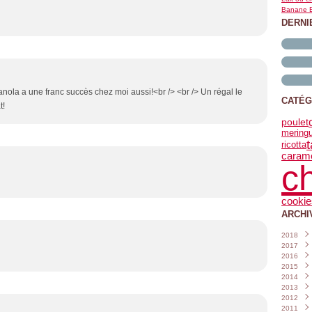
Banane B
DERNI
anola a une franc succès chez moi aussi!<br /> <br /> Un régal le
CATÉG
t!
poulet
mering
t
ricotta
caram
c
cookie
ARCHI
2018
2017
Janvi
2016
Nove
2015
Octo
Déce
2014
Sept
Nove
Déce
2013
Août
Octo
Nove
Déce
2012
Juille
Sept
Octo
Nove
Déce
2011
Juin
Août
Sept
Octo
Nove
Déce
(