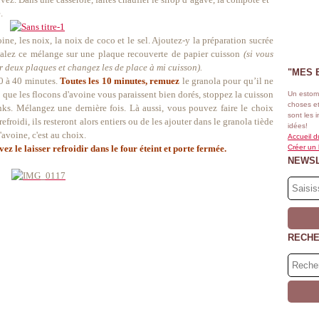
.
ne, les noix, la noix de coco et le sel. Ajoutez-y la préparation sucrée
étalez ce mélange sur une plaque recouverte de papier cuisson
(si vous
ur deux plaques et changez les de place à mi cuisson).
"MES 
0 à 40 minutes.
Toutes les 10 minutes, remuez
le granola pour qu’il ne
 que les flocons d'avoine vous paraissent bien dorés, stoppez la cuisson
Un estom
choses et
unks. Mélangez une dernière fois. Là aussi, vous pouvez faire le choix
sont les 
roidi, ils resteront alors entiers ou de les ajouter dans le granola tiède
idées!
d'avoine, c'est au choix.
Accueil d
z le laisser refroidir dans le four éteint et porte fermée.
Créer un
NEWS
RECH