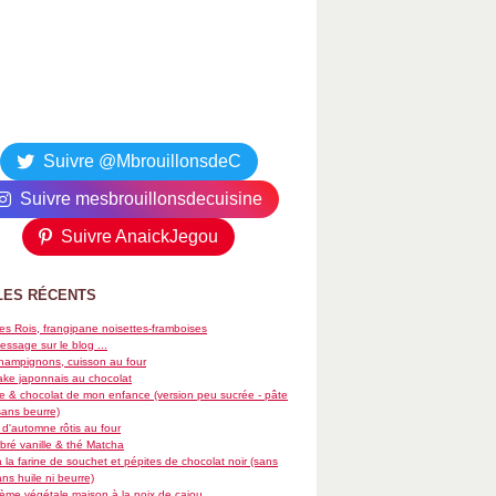
Suivre @MbrouillonsdeC
Suivre mesbrouillonsdecuisine
Suivre AnaickJegou
LES RÉCENTS
es Rois, frangipane noisettes-framboises
essage sur le blog ...
hampignons, cuisson au four
ke japonnais au chocolat
re & chocolat de mon enfance (version peu sucrée - pâte
sans beurre)
d'automne rôtis au four
ré vanille & thé Matcha
 la farine de souchet et pépites de chocolat noir (sans
ans huile ni beurre)
rème végétale maison à la noix de cajou