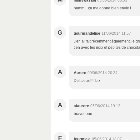
Mimywasabi
05/08/2014 08:33
humm... ça me donne bien envie !
G
gourmandelise
11/06/2014 11:57
J'en ai fait récemment également, le gr
tien avec les noix et pépites de chocola
A
Aurore
09/06/2014 20:24
Délicieux!!!!! biz
A
afaurore
05/06/2014 19:12
bravooooo
F
fourmiele
05/06/2014 18:07