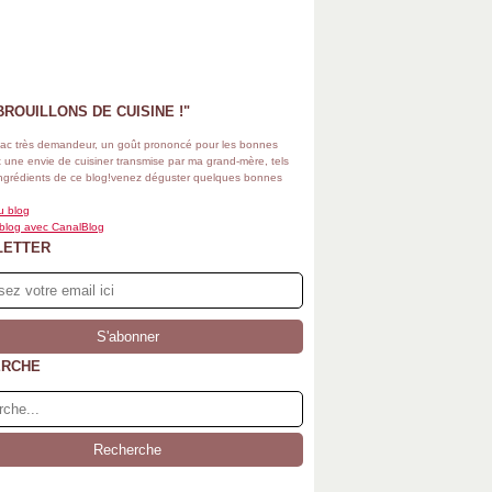
BROUILLONS DE CUISINE !"
ac très demandeur, un goût prononcé pour les bonnes
 une envie de cuisiner transmise par ma grand-mère, tels
ingrédients de ce blog!venez déguster quelques bonnes
u blog
 blog avec CanalBlog
LETTER
ERCHE