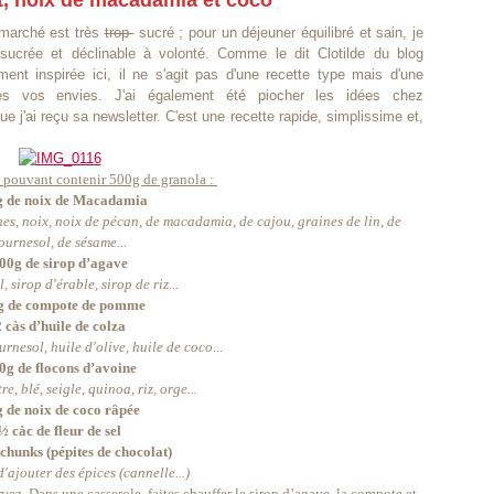
, noix de macadamia et coco
rmarché est très
trop
sucré ; pour un déjeuner équilibré et sain, je
ucrée et déclinable à volonté. Comme le dit Clotilde du blog
ent inspirée ici, il ne s'agit pas d'une recette type mais d'une
s vos envies. J'ai également été piocher les idées chez
sque j'ai reçu sa newsletter. C'est une recette rapide, simplissime et,
!
t pouvant contenir 500g de granola :
 de noix de Macadamia
, noix, noix de pécan, de macadamia, de cajou, graines de lin, de
ournesol, de sésame...
00g de sirop d’agave
irop d'érable, sirop de riz...
g de compote de pomme
 càs d’huile de colza
urnesol, huile d'olive, huile de coco...
0g de flocons d’avoine
blé, seigle, quinoa, riz, orge...
 de noix de coco râpée
½ càc de fleur de sel
chunks (pépites de chocolat)
d'ajouter des épices (cannelle...)
z. Dans une casserole, faites chauffer le sirop d’agave, la compote et