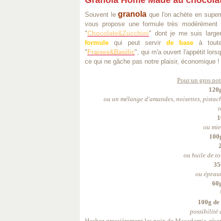
Granola Home Made au chocolat
granola
Souvent le
que l'on achète en supe
vous propose une formule très modérément s
"
Chocolate&Zucchini
" dont je me suis largem
formule
qui peut servir
de base
à toute
"
Fraises&Basilic
", qui m'a ouvert l'appétit lor
ce qui ne gâche pas notre plaisir, économique 
Pour un gros po
120g
ou un mélange d'amandes, noisettes, pistaches
t
1
ou miel, s
100
2
ou
huile de to
35
ou épeautre, 
60g
100g de 
possibilité 
Hachez grossièrement les noix de Macadamia, réserve