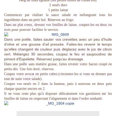
140g de maïs égoutté (les petites boites de conserves)
2 oeufs durs
1 petite laitue
Commencez par réaliser la sauce salade en mélangeant tous les
ingrédients dans un petit bol. Réservez au frigo.
Dans un plat creux, dressez vos feuilles de laitue, coupez-les en deux ou
trois pour pouvoir faciliter le service.
Dans une poêle, faites sauter vos crevettes avec un peu d'huile
d'olive et une gousse d'ail pressée. Faites-les revenir le temps
qu'elles changent de couleur puis déglacez avec le jus de citron
vert. Mélangez 30 secondes, coupez le feu et saupoudrez de
piment d'Espelette. Réservez jusqu'au dressage.
Dans une poêle sans matière grasse, faites revenir votre bacon coupé en
petits dés. Une fois doré, réservez.
Coupez votre avocat en petits cubes (
citronnez
-les si vous ne dressez pas
tout de suite votre salade).
Coupez vos oeufs en 2 dans la hauteur, puis à nouveau en deux puis
chaque quartier encore en 2.
Il ne vous reste plus qu'à disposer délicatement vos garnitures sur les
feuilles de laitue en respectant l'alignement et dans l'ordre souhaité.