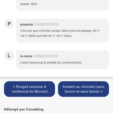
salade. Bise
P
poupoule
15/05/2015 06:55
c'est vrai que c'est très sympa. Merci pour le partage.<br />
<br /> Belle journée<br /> <br /> bises
L
la nonna
15/05/2015 05:26
j aime beaucoup ta palette de couleur,bisous
< Rougail saucisse &
fondant au chocolat (sans
zembrocal de Bernard
beurre et sans farine) >
Laurence
Hébergé par Canalblog