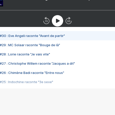
#30 : Eve Angeli raconte "Avant de partir"
#29 : MC Solaar raconte "Bouge de là"
28 : Lorie raconte "Je vais vite"
#27 : Christophe Willem raconte "Jacques a dit"
#26 : Chimène Badi raconte "Entre nous"
#25 : Indochine raconte "3e sexe"
#24 : Zaho raconte "C'est chelou"
#23 : Patrick Bruel raconte "Au café des délices"
#22 : Kyo raconte "Le chemin"