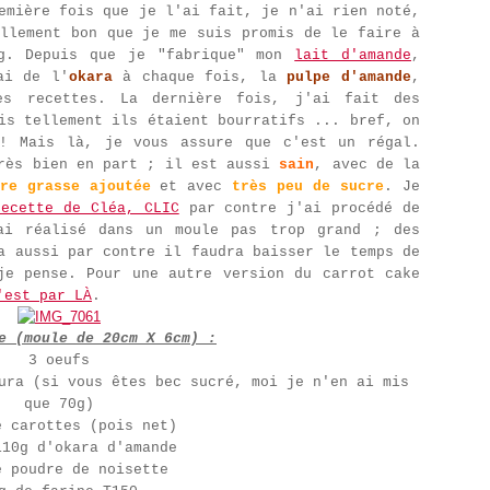
emière fois que je l'ai fait, je n'ai rien noté,
ellement bon que je me suis promis de le faire à
og. Depuis que je "fabrique" mon
lait d'amande
,
ai de l'
okara
à chaque fois, la
pulpe d'amande
,
es recettes. La dernière fois, j'ai fait des
is tellement ils étaient bourratifs ... bref, on
! Mais là, je vous assure que c'est un régal.
très bien en part ; il est aussi
sa
in
, avec de la
re grasse ajoutée
et avec
très peu de sucre
. Je
recette de Cléa, CLIC
par contre j'ai procédé de
ai réalisé dans un moule pas trop grand ; des
a aussi par contre il faudra baisser le temps de
je pense. Pour une autre version du carrot cake
est par LÀ
.
e (moule de 20cm X 6cm) :
3 oeufs
ura (si vous êtes bec sucré, moi je n'en ai mis
que 70g)
e carottes (pois net)
110g d'okara d'amande
e poudre de noisette