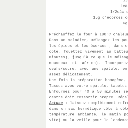
55
1cà
1/2càc 
15g d'écorces c
6g
Préchauffez le
four à 180°C chaleu
Dans un saladier, mélangez les po
les épices et les écorces ; dans c
côté, fouettez vivement au batte
minutes), jusqu'à ce que le mélan
mousseux et aérien). Incorpore
oeufs/sucre, avec une spatule, en
assez délicatement.
Une fois la préparation homogène,
Tassez avec votre spatule, tapote
Enfournez pour
40 à 50 minutes
sel
centre doit ressortir propre. Réga
Astuce
: laissez complètement refr
dans un sac hermétique côte à côt
température ambiante, le matin p
vite) ou la veille pour le lendem