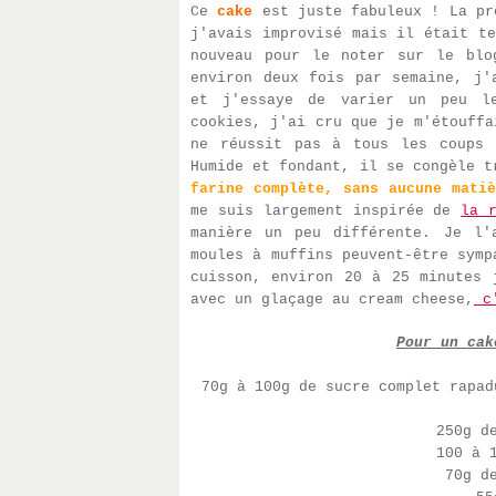
Ce
cake
est juste fabuleux ! La pr
j'avais improvisé mais il était t
nouveau pour le noter sur le bl
environ deux fois par semaine, j'
et j'essaye de varier un peu l
cookies, j'ai cru que je m'étouffa
ne réussit pas à tous les coups 
Humide et fondant, il se congèle 
farine complète, sans aucune matiè
me suis largement inspirée de
la 
manière un peu différente. Je l'
moules à muffins peuvent-être symp
cuisson, environ 20 à 25 minutes 
avec un glaçage au cream cheese,
c'
Pour un cak
70g à 100g de sucre complet rapad
250g d
100 à 
70g d