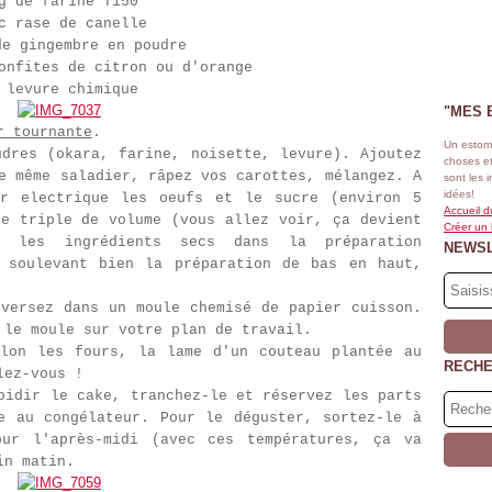
g de farine T150
c rase de canelle
de gingembre en poudre
onfites de citron ou d'orange
 levure chimique
"MES 
r tournante
.
Un estom
udres (okara, farine, noisette, levure). Ajoutez
choses et
e même saladier, râpez vos carottes, mélangez. A
sont les 
idées!
ur electrique les oeufs et le sucre (environ 5
Accueil d
ge triple de volume (vous allez voir, ça devient
Créer un
z les ingrédients secs dans la préparation
NEWS
 soulevant bien la préparation de bas en haut,
 versez dans un moule chemisé de papier cuisson.
z le moule sur votre plan de travail.
on les fours, la lame d'un couteau plantée au
RECH
lez-vous !
oidir le cake, tranchez-le et réservez les parts
e au congélateur. Pour le déguster, sortez-le à
our l'après-midi (avec ces températures, ça va
ain matin.