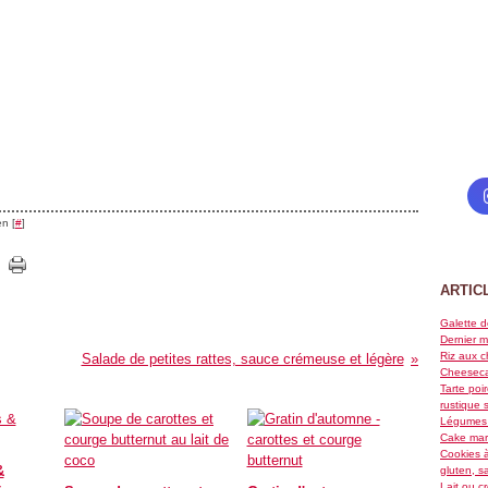
n [
#
]
ARTIC
Galette d
Dernier m
Riz aux c
Salade de petites rattes, sauce crémeuse et légère
Cheeseca
Tarte poi
rustique 
Légumes 
Cake marb
Cookies à
&
gluten, s
Lait ou c