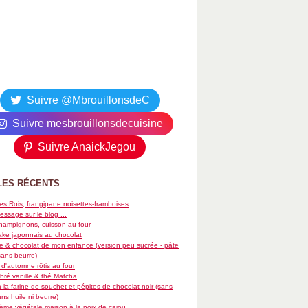
Suivre @MbrouillonsdeC
Suivre mesbrouillonsdecuisine
Suivre AnaickJegou
LES RÉCENTS
es Rois, frangipane noisettes-framboises
essage sur le blog ...
hampignons, cuisson au four
ke japonnais au chocolat
re & chocolat de mon enfance (version peu sucrée - pâte
sans beurre)
d'automne rôtis au four
ré vanille & thé Matcha
 la farine de souchet et pépites de chocolat noir (sans
ans huile ni beurre)
rème végétale maison à la noix de cajou