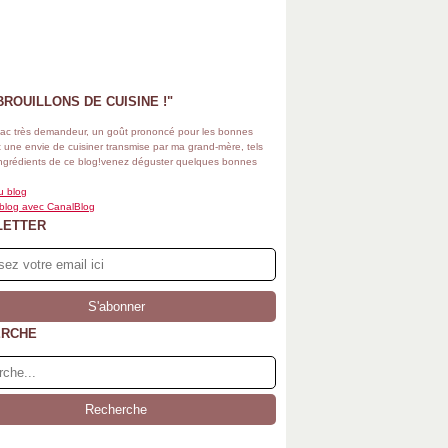
BROUILLONS DE CUISINE !"
ac très demandeur, un goût prononcé pour les bonnes
 une envie de cuisiner transmise par ma grand-mère, tels
ingrédients de ce blog!venez déguster quelques bonnes
u blog
 blog avec CanalBlog
LETTER
ERCHE