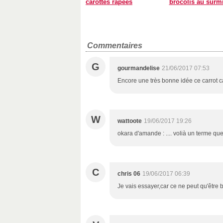
carottes râpées
brocolis au surm
Commentaires
G
gourmandelise
21/06/2017 07:53
Encore une très bonne idée ce carrot ca
W
wattoote
19/06/2017 19:26
okara d'amande : .... volià un terme qu
C
chris 06
19/06/2017 06:39
Je vais essayer,car ce ne peut qu'être 