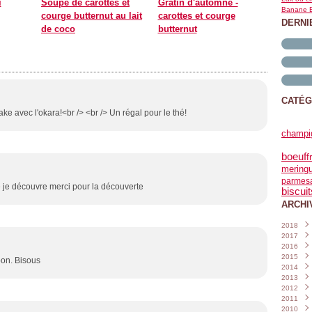
i
Soupe de carottes et
Gratin d'automne -
Banane B
courge butternut au lait
carottes et courge
DERNI
de coco
butternut
CATÉG
ke avec l'okara!<br /> <br /> Un régal pour le thé!
champi
boeuf
f
mering
parmes
e je découvre merci pour la découverte
biscuit
ARCHI
2018
2017
Janvi
2016
Nove
2015
Octo
Déce
bon. Bisous
2014
Sept
Nove
Déce
2013
Août
Octo
Nove
Déce
2012
Juille
Sept
Octo
Nove
Déce
2011
Juin
Août
Sept
Octo
Nove
Déce
(
2010
Mai
Juille
Août
Sept
Octo
Nove
Déce
(