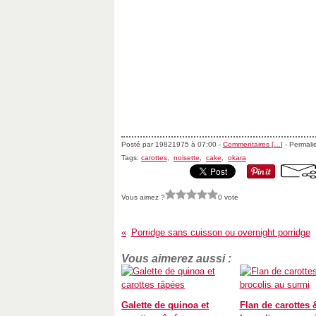
Posté par 19821975 à 07:00 -
Commentaires [
…
]
- Permalie
Tags:
carottes
,
noisette
,
cake
,
okara
Vous aimez ?
0 vote
Porridge sans cuisson ou overnight porridge
Vous aimerez aussi :
Galette de quinoa et
Flan de carottes 