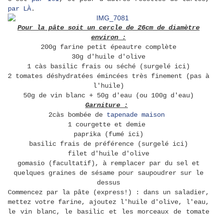
par LÀ
.
Pour la pâte soit un cercle de 26cm de diamètre
environ :
200g farine petit épeautre complète
30g d'huile d'olive
1 càs basilic frais ou séché (surgelé ici)
2 tomates déshydratées émincées très finement (pas à
l'huile)
50g de vin blanc + 50g d'eau (ou 100g d'eau)
Garniture :
2càs bombée de
tapenade maison
1 courgette et demie
paprika (fumé ici)
basilic frais de préférence (surgelé ici)
filet d'huile d'olive
gomasio (facultatif), à remplacer par du sel et
quelques graines de sésame pour saupoudrer sur le
dessus
Commencez par la pâte (express!) : dans un saladier,
mettez votre farine, ajoutez l'huile d'olive, l'eau,
le vin blanc, le basilic et les morceaux de tomate