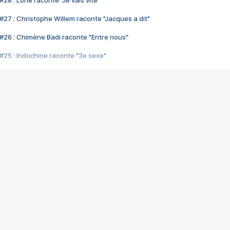
28 : Lorie raconte "Je vais vite"
#27 : Christophe Willem raconte "Jacques a dit"
#26 : Chimène Badi raconte "Entre nous"
#25 : Indochine raconte "3e sexe"
#24 : Zaho raconte "C'est chelou"
#23 : Patrick Bruel raconte "Au café des délices"
#22 : Kyo raconte "Le chemin"
#21 : Nolwenn Leroy raconte "Cassé"
#20 : Patrick Hernandez raconte "Born to be alive"
#19 : Lorie raconte "Près de moi"
#18 : Michael Jones raconte "A nos actes manqués" (avec Jean-Jacque
#17 : Khaled raconte "Aïcha"
#16 : Corneille raconte "Parce qu'on vient de loin"