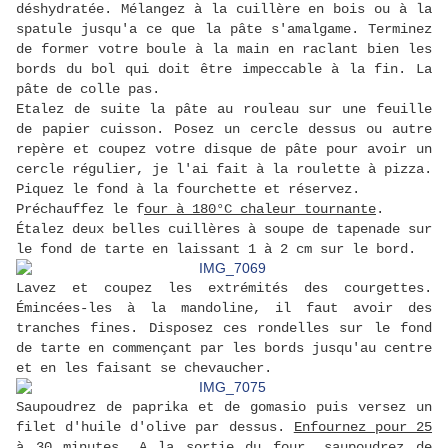
déshydratée. Mélangez à la cuillère en bois ou à la
spatule jusqu'a ce que la pâte s'amalgame. Terminez
de former votre boule à la main en raclant bien les
bords du bol qui doit être impeccable à la fin. La
pâte de colle pas.
Etalez de suite la pâte au rouleau sur une feuille
de papier cuisson. Posez un cercle dessus ou autre
repère et coupez votre disque de pâte pour avoir un
cercle régulier, je l'ai fait à la roulette à pizza.
Piquez le fond à la fourchette et réservez.
Préchauffez le f
our à 180°C chaleur tournante
.
Étalez deux belles cuillères à soupe de tapenade sur
le fond de tarte en laissant 1 à 2 cm sur le bord.
Lavez et coupez les extrémités des courgettes.
Émincées-les à la mandoline, il faut avoir des
tranches fines. Disposez ces rondelles sur le fond
de tarte en commençant par les bords jusqu'au centre
et en les faisant se chevaucher.
Saupoudrez de paprika et de gomasio puis versez un
filet d'huile d'olive par dessus.
Enfournez pour 25
à 30 minutes
. A la sortie du four, saupoudrez de