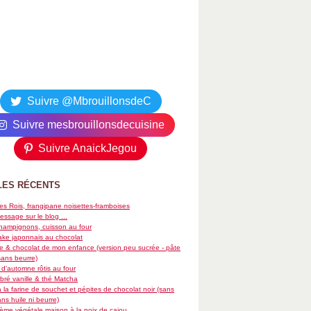
Suivre @MbrouillonsdeC
Suivre mesbrouillonsdecuisine
Suivre AnaickJegou
LES RÉCENTS
es Rois, frangipane noisettes-framboises
essage sur le blog ...
hampignons, cuisson au four
ke japonnais au chocolat
re & chocolat de mon enfance (version peu sucrée - pâte
sans beurre)
d'automne rôtis au four
ré vanille & thé Matcha
 la farine de souchet et pépites de chocolat noir (sans
ans huile ni beurre)
rème végétale maison à la noix de cajou