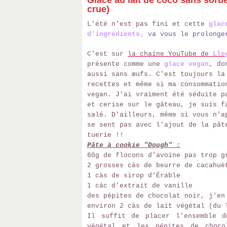
Glace au lait de coco sans sorb
crue)
L'été n'est pas fini et cette
glac
d'ingrédients,
va vous le prolonge
C'est sur
la chaine YouTube de
Llo
présente comme une
glace vegan
, do
aussi sans œufs. C'est toujours la
recettes et même si ma consommatio
vegan. J'ai vraiment été séduite p
et cerise sur le gâteau, je suis f
salé. D'ailleurs, même si vous n'a
se sent pas avec l'ajout de la pât
tuerie !!
Pâte à cookie "Dough" :
60g de flocons d’avoine pas trop g
2 grosses càs de beurre de cacahuè
1 càs de sirop d‘Érable
1 càc d’extrait de vanille
des pépites de chocolat noir, j'en
environ 2 càs de lait végétal (du 
Il suffit de placer l'ensemble d
végétal et les pépites de choco