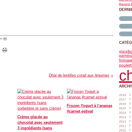
Banane B
DERNI
n [
#
]
CATÉG
b
glace
parmes
fromag
poulet
c
Dhal de lentilles corail aux légumes
ARCHI
2018
2017
Janvi
2016
Nove
Frozen Yogurt à l'ananas
2015
Octo
Déce
#carnet estival
2014
Sept
Nove
Déce
Crème glacée au
2013
Août
Octo
Nove
Déce
2012
Juille
Sept
Octo
Nove
Déce
chocolat avec seulement
2011
Juin
Août
Sept
Octo
Nove
Déce
(
3 ingrédients (sans
2010
Mai
Juille
Août
Sept
Octo
Nove
Déce
(