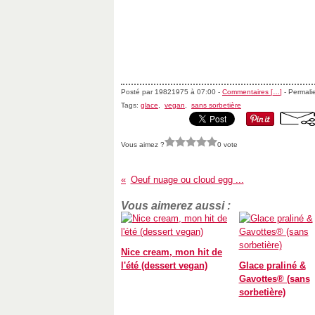
Posté par 19821975 à 07:00 -
Commentaires [
…
]
- Permalie
Tags:
glace
,
vegan
,
sans sorbetière
Vous aimez ?
0 vote
Oeuf nuage ou cloud egg ...
Vous aimerez aussi :
Nice cream, mon hit de
l'été (dessert vegan)
Glace praliné &
Gavottes® (sans
sorbetière)