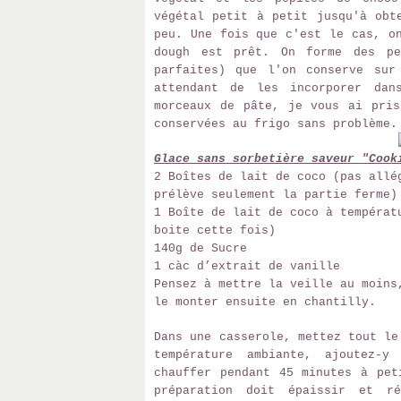
végétal petit à petit jusqu'à obt
peu. Une fois que c'est le cas, o
dough est prêt. On forme des pe
parfaites) que l'on conserve sur
attendant de les incorporer dan
morceaux de pâte, je vous ai pri
conservées au frigo sans problème
Glace sans sorbetière saveur "Cook
2 Boîtes de lait de coco (pas allé
prélève seulement la partie ferme)
1 Boîte de lait de coco à températ
boite cette fois)
140g de Sucre
1 càc d’extrait de vanille
Pensez à mettre la veille au moins
le monter ensuite en chantilly.
Dans une casserole, mettez tout le
température ambiante, ajoutez-
chauffer pendant 45 minutes à pet
préparation doit épaissir et r