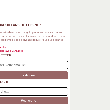
BROUILLONS DE CUISINE !"
ac très demandeur, un goût prononcé pour les bonnes
 une envie de cuisiner transmise par ma grand-mère, tels
ingrédients de ce blog!venez déguster quelques bonnes
u blog
 blog avec CanalBlog
LETTER
ERCHE