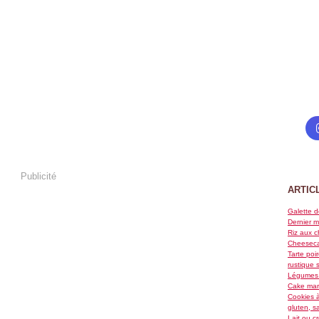
Publicité
ARTIC
Galette d
Dernier m
Riz aux c
Cheeseca
Tarte poi
rustique 
Légumes 
Cake marb
Cookies à
gluten, s
Lait ou c