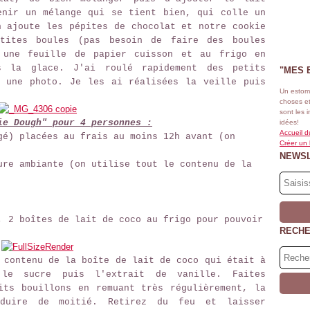
enir un mélange qui se tient bien, qui colle un
n ajoute les pépites de chocolat et notre cookie
tites boules (pas besoin de faire des boules
 une feuille de papier cuisson et au frigo en
s la glace. J'ai roulé rapidement des petits
"MES 
s une photo.
Je les ai réalisées la veille puis
Un estom
.
choses et
sont les 
ie Dough" pour 4 personnes :
idées!
Accueil d
gé) placées au frais au moins 12h avant (on
Créer un
NEWS
ure ambiante (on utilise tout le contenu de la
, 2 boîtes de lait de coco au frigo pour pouvoir
RECH
 contenu de la boîte de lait de coco qui était à
y le sucre puis l'extrait de vanille. Faites
its bouillons en remuant très régulièrement, la
éduire de moitié. Retirez du feu et laisser