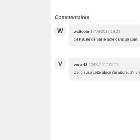
Commentaires
W
wattoote
12/09/2017 19:23
c'est juste génial je note dans un coin
V
vero-43
12/09/2017 05:26
Délicieuse cette glace j'ai adoré. S'il