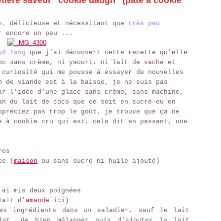
etière saveur "cookie daugh" (pâte à cookie
e,
d
élicieuse et nécessitant que
très peu
r encore un peu ...
yd lan
g
que j'ai découvert cette recette qu'elle
nc sans crème, ni yaourt, ni lait de vache et
 curiosité qui me pousse à essayer de nouvelles
n de viande est à la baisse, je ne suis pas
ar l'idée d'une glace sans crème, sans machine,
an du lait de coco que ce soit en sucré ou en
ppréciez pas trop le goût, je trouve que ça ne
e à cookie cru qui est, cela dit en passant, une
ros
te (
maison
ou sans sucre ni huile ajouté)
 ai mis deux poignées
lait d'
amande
ici)
es ingrédients dans un saladier, sauf le lait
lat, de bien mélanger puis d'ajouter le lait