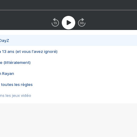
 DayZ
 a 13 ans (et vous l'avez ignoré)
e (littéralement)
im Rayan
 toutes les règles
s les jeux vidéo
us choquant de Rockstar ? - Le scandale BULLY
e plus moche de Steam
du RÊVE tourne au CAUCHEMAR