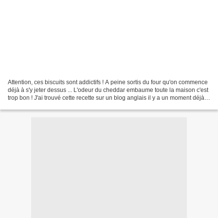
Attention, ces biscuits sont addictifs ! A peine sortis du four qu'on commence
déjà à s'y jeter dessus ... L'odeur du cheddar embaume toute la maison c'est
trop bon ! J'ai trouvé cette recette sur un blog anglais il y a un moment déjà
CLIC . Même si on...