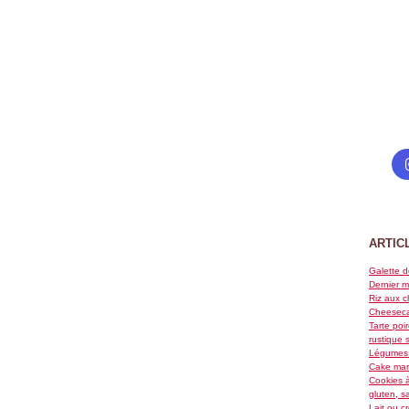
ARTIC
Galette d
Dernier m
Riz aux c
Cheeseca
Tarte poi
rustique 
Légumes 
Cake marb
Cookies à
gluten, s
Lait ou c