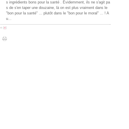
s ingrédients bons pour la santé . Évidemment, ils ne s'agit pa
s de s'en taper une douzaine, là on est plus vraiment dans le
"bon pour la santé" ... plutôt dans le "bon pour le moral" ... ! A
u...
n [
#
]