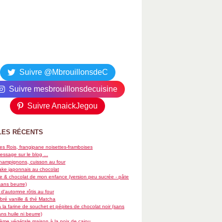
Suivre @MbrouillonsdeC
Suivre mesbrouillonsdecuisine
Suivre AnaickJegou
LES RÉCENTS
es Rois, frangipane noisettes-framboises
essage sur le blog ...
hampignons, cuisson au four
ke japonnais au chocolat
re & chocolat de mon enfance (version peu sucrée - pâte
sans beurre)
d'automne rôtis au four
ré vanille & thé Matcha
 la farine de souchet et pépites de chocolat noir (sans
ans huile ni beurre)
rème végétale maison à la noix de cajou