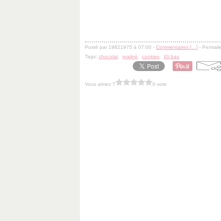
Posté par 19821975 à 07:00 -
Commentaires [
…
]
- Permalie
Tags:
chocolat
,
praliné
,
cookies
,
IG bas
Vous aimez ?
0 vote