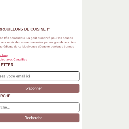
BROUILLONS DE CUISINE !"
ac très demandeur, un goût prononcé pour les bonnes
 une envie de cuisiner transmise par ma grand-mère, tels
ingrédients de ce blog!venez déguster quelques bonnes
u blog
 blog avec CanalBlog
LETTER
ERCHE