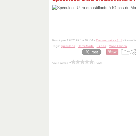
Posté par 19821975 à 07:04 -
Commentaires [
…
]
- Permalie
Tags:
speculoos
,
HomeMade
,
IG bas
,
Marie Chioca
Vous aimez ?
0 vote