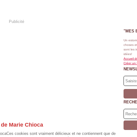
Publicité
"MES 
Un estom
choses et
sont les 
idées!
Accueil d
Créer un
NEWS
RECH
 de Marie Chioca
Ces cookies sont vraiment délicieux et ne contiennent que de