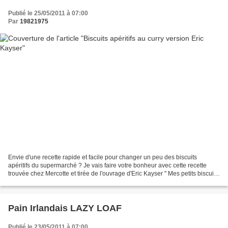
Publié le 25/05/2011 à 07:00
Par
19821975
Envie d'une recette rapide et facile pour changer un peu des biscuits
apéritifs du supermarché ? Je vais faire votre bonheur avec cette recette
trouvée chez Mercotte et tirée de l'ouvrage d'Eric Kayser " Mes petits biscuits
sucrés et salés ". La recette...
Pain Irlandais LAZY LOAF
Publié le 23/05/2011 à 07:00