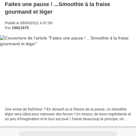
Faites une pause ! ...Smoothie à la fraise
gourmand et léger
Publié le 09/05/2011 à 07:00
Par
19821975
Une envie de fraîcheur ? En dessert ou à l'heure de la pause, ce smoothie
léger sera idéal pour retrouver des forces ! Un mixeur, de bons ingrédients et
un peu d'imagination et le tour est joué ! J'aime beaucoup le principe, on
peut varier les ingrédients...