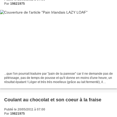
Par
19821975
...que l'on pourrait traduire par "pain de la paresse" car il ne demande pas de
pétrissage, pas de temps de pousse et qu'il donne en moins d'une heure, un
résultat épatant ! Léger et très très moelleux (grâce au lait fermenté), il
convient parfaitement...
Coulant au chocolat et son coeur à la fraise
Publié le 20/05/2011 à 07:00
Par
19821975