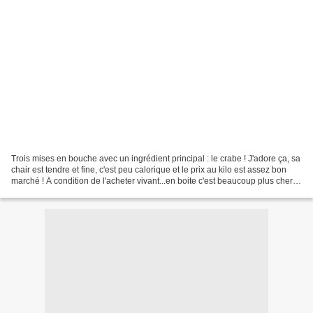
Trois mises en bouche avec un ingrédient principal : le crabe ! J'adore ça, sa
chair est tendre et fine, c'est peu calorique et le prix au kilo est assez bon
marché ! A condition de l'acheter vivant...en boite c'est beaucoup plus cher
...mais c'est moins...