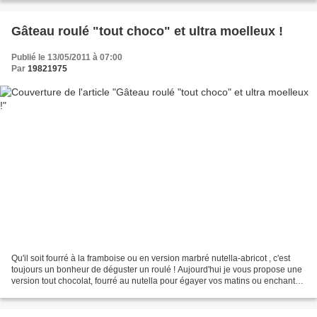
Gâteau roulé "tout choco" et ultra moelleux !
Publié le 13/05/2011 à 07:00
Par
19821975
Qu'il soit fourré à la framboise ou en version marbré nutella-abricot , c'est
toujours un bonheur de déguster un roulé ! Aujourd'hui je vous propose une
version tout chocolat, fourré au nutella pour égayer vos matins ou enchanter
vos goûters. Il est ultra...