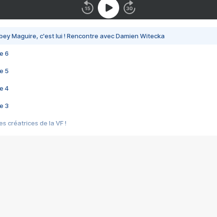
bey Maguire, c'est lui ! Rencontre avec Damien Witecka
e 6
e 5
e 4
e 3
s créatrices de la VF !
e 2
e 1
e Mektoub My Love arrive enfin ! Rencontre avec Shaïn Boumedine et Sal
i : après Toni en famille
elle réalise le bouleversant Dites lui que je l'aime