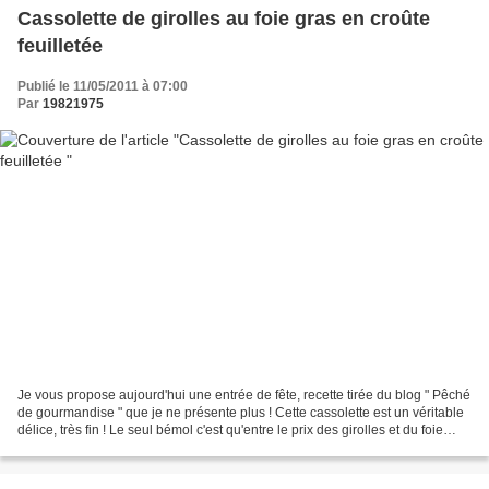
Cassolette de girolles au foie gras en croûte
feuilletée
Publié le 11/05/2011 à 07:00
Par
19821975
Je vous propose aujourd'hui une entrée de fête, recette tirée du blog " Pêché
de gourmandise " que je ne présente plus ! Cette cassolette est un véritable
délice, très fin ! Le seul bémol c'est qu'entre le prix des girolles et du foie
gras, l'ensemble...