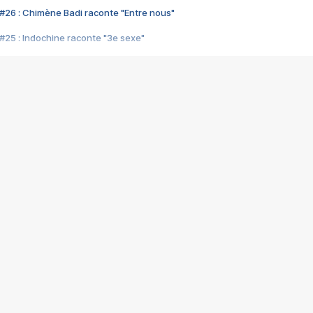
#26 : Chimène Badi raconte "Entre nous"
#25 : Indochine raconte "3e sexe"
#24 : Zaho raconte "C'est chelou"
#23 : Patrick Bruel raconte "Au café des délices"
#22 : Kyo raconte "Le chemin"
#21 : Nolwenn Leroy raconte "Cassé"
#20 : Patrick Hernandez raconte "Born to be alive"
#19 : Lorie raconte "Près de moi"
#18 : Michael Jones raconte "A nos actes manqués" (avec Jean-Jacque
#17 : Khaled raconte "Aïcha"
#16 : Corneille raconte "Parce qu'on vient de loin"
#15 : Indochine raconte "L'aventurier"