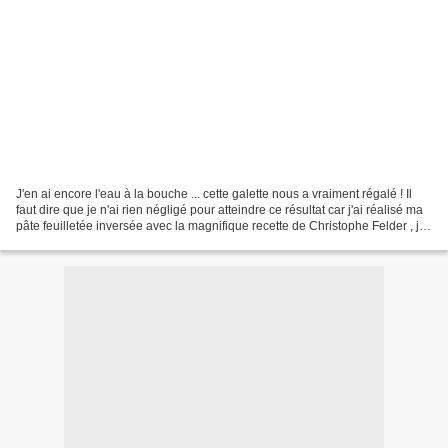
J'en ai encore l'eau à la bouche ... cette galette nous a vraiment régalé ! Il
faut dire que je n'ai rien négligé pour atteindre ce résultat car j'ai réalisé ma
pâte feuilletée inversée avec la magnifique recette de Christophe Felder , je
pense que ça...