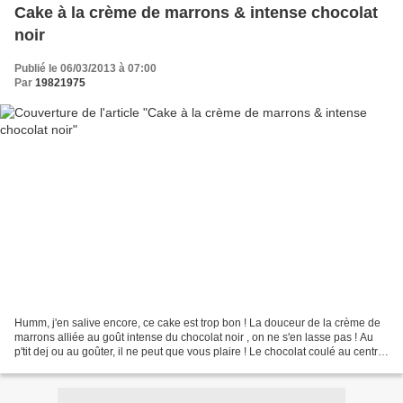
Cake à la crème de marrons & intense chocolat
noir
Publié le 06/03/2013 à 07:00
Par
19821975
Humm, j'en salive encore, ce cake est trop bon ! La douceur de la crème de
marrons alliée au goût intense du chocolat noir , on ne s'en lasse pas ! Au
p'tit dej ou au goûter, il ne peut que vous plaire ! Le chocolat coulé au centre
de la pâte soit se...