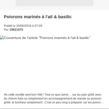
Poivrons marinés à l'ail & basilic
Publié le 20/06/2016 à 07:00
Par
19821975
Ah cette recette sent bon l'été ! Tout ce que j'aime ... sur du pain grillé avec
du chèvre frais ou simplement en accompagnement de viande ou poisson
grillé, le bonheur simplement . C'est un peu long à préparer car les poivrons
doivent noircir sous le...