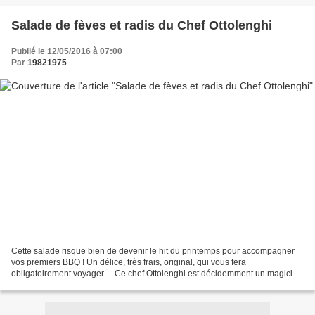
Salade de fèves et radis du Chef Ottolenghi
Publié le 12/05/2016 à 07:00
Par
19821975
Cette salade risque bien de devenir le hit du printemps pour accompagner
vos premiers BBQ ! Un délice, très frais, original, qui vous fera
obligatoirement voyager ... Ce chef Ottolenghi est décidemment un magicien
; cette merveilleuse recette est tirée...