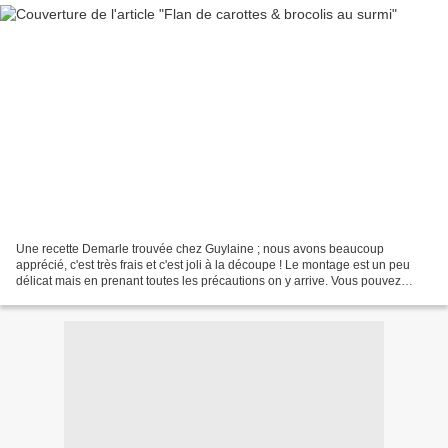
Une recette Demarle trouvée chez Guylaine ; nous avons beaucoup
apprécié, c'est très frais et c'est joli à la découpe ! Le montage est un peu
délicat mais en prenant toutes les précautions on y arrive. Vous pouvez
utiliser du fromage blanc à 0%, je n'avais...