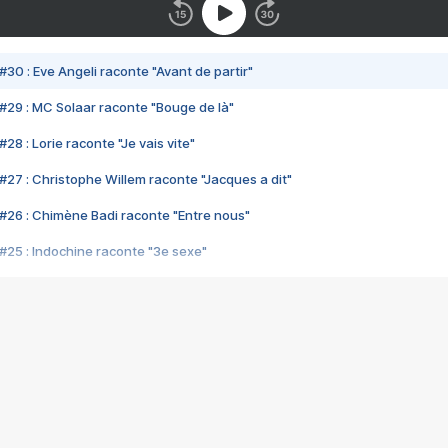
#30 : Eve Angeli raconte "Avant de partir"
#29 : MC Solaar raconte "Bouge de là"
28 : Lorie raconte "Je vais vite"
#27 : Christophe Willem raconte "Jacques a dit"
#26 : Chimène Badi raconte "Entre nous"
#25 : Indochine raconte "3e sexe"
#24 : Zaho raconte "C'est chelou"
#23 : Patrick Bruel raconte "Au café des délices"
#22 : Kyo raconte "Le chemin"
#21 : Nolwenn Leroy raconte "Cassé"
#20 : Patrick Hernandez raconte "Born to be alive"