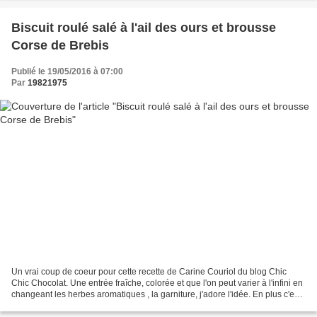
Biscuit roulé salé à l'ail des ours et brousse
Corse de Brebis
Publié le 19/05/2016 à 07:00
Par
19821975
Un vrai coup de coeur pour cette recette de Carine Couriol du blog Chic
Chic Chocolat. Une entrée fraîche, colorée et que l'on peut varier à l'infini en
changeant les herbes aromatiques , la garniture, j'adore l'idée. En plus c'est
rapide et ça peut se...