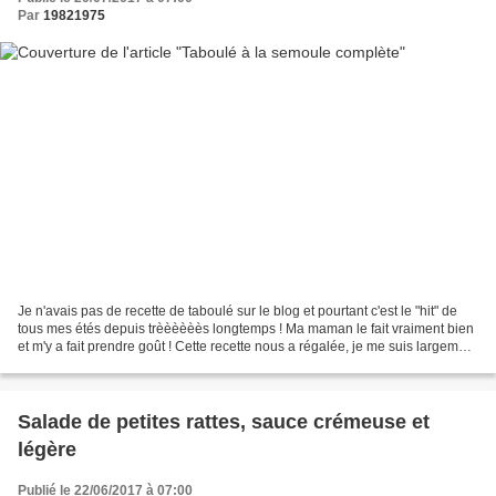
Par
19821975
Je n'avais pas de recette de taboulé sur le blog et pourtant c'est le "hit" de
tous mes étés depuis trèèèèèès longtemps ! Ma maman le fait vraiment bien
et m'y a fait prendre goût ! Cette recette nous a régalée, je me suis largement
inspirée d'Alice Esmeralda...
Salade de petites rattes, sauce crémeuse et
légère
Publié le 22/06/2017 à 07:00