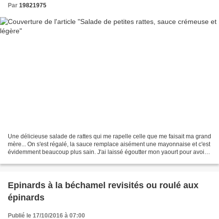
Par
19821975
Une délicieuse salade de rattes qui me rapelle celle que me faisait ma grand
mère... On s'est régalé, la sauce remplace aisément une mayonnaise et c'est
évidemment beaucoup plus sain. J'ai laissé égoutter mon yaourt pour avoir
une consistance plus crémeuse...
Epinards à la béchamel revisités ou roulé aux
épinards
Publié le 17/10/2016 à 07:00